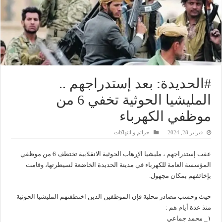
#الحديدة: بعد إستدراجهم ..
المليشيا الحوثية تخفي 6 من
موظفي الكهرباء
فبراير 28, 2024
جرائم و انتهاكات
عقب إستدراجهم ، مليشيا الإرهاب الحوثية الانقلابية تختطف 6 من موظفي
المؤسسة العامة للكهرباء في مدينة الحديدة الخاضعة لسيطرتها، وقامت
بإخائفهم بمكان مجهول.
حيث وحسب مصادر محلية فإن الموظفين الذين اختطفتهم المليشيا الحوثية
منذ عدة أيام هم :
١_ محمد جماعي