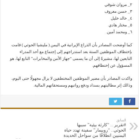
٢_ مروان شوقي
٣_ حسن معروف
٤_ خالد خليل
٥_ مختار هادي
٦_ ومحمد أمين.
كما أوضحت المصادر بأن الذراع الإيرانية في اليمن ( مليشيا الحوثي ) قامت
بإختطاف الموظفين الستة بعد استدراجهم إلى إجتماع مع أحد المدراء
التابعين لها، مشيرةً إلى أن ما يسمى “جهاز الأمن والمخابرات” التابع لها، هو
المسؤول عن إختطافهم.
واكدت المصادر بأن مصير الموظفين المختطفين لا يزال مجهولًا حتى اليوم،
وذالك إثر مطالبتهم بسداد ودفع رواتبهم ومستحقاتهم المالية.
السابق
#تقرير .. “كارثة بيئية” سببها
الحوثي.. “روبيمار” سفينة تهدد حياة
اليمنيين انطلاقًا من سواحل الحديدة