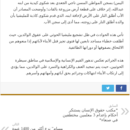
اليمن) بسجن المواطن المسن ناجي الجعدي بعد شكوى كيدية من ابنه
عبدالله، إثر خلاف على قطعة أرض مزروعة بالقات؛ وأوضحت المصادر أن
الأب أطلق النار على الأرض لإخافة ابنه، الذي قدم شكوى كاذبة للمليشيا بأن
والده أطلق النار على زوجته، مما أدى إلى سجن الأب.
تأتي هذه الحوادث في ظل تشجيع مليشيا الحوثي على عقوق الوالدين، حيث
أطلقت خطباء مساجد تابعين لها فتوى تجيز قتل الأبناء لآبائهم إذا منعوهم من
الالتحاق بصفوفها أو دوراتها الطائفية.
هذه الجرائم تعكس تدهور القيم الإنسانية والإسلامية في مناطق سيطرة
الحوثيين، حيث يتم تمجيد العنف والكراهية والتمرد على الوالدين، مما يؤدي
إلى ارتكاب الأبناء انتهاكات وجرائم بحق آبائهم وأمهاتهم وأسرهم.
السابق
*مكتب حقوق الإنسان يستنكر
أحكام بإعدام 3 معلمين مختطفين
في صنعاء*
التالي
مسام” نزع أكثر من 1400 عبوة