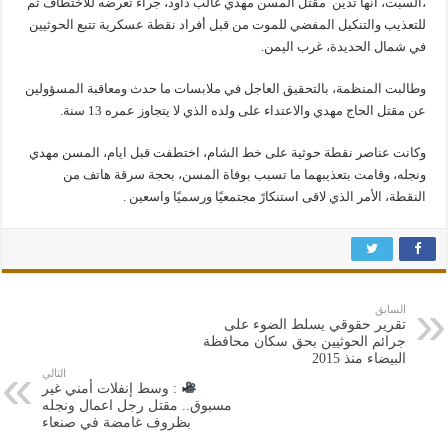
،السبت، انها تدين مقتل المسن مهدي غالب داود، جراء تعرضه للاختطاف ثم
للتعذيب والتنكيل المفضي للموت من قبل أفراد نقطة عسكرية تتبع الحوثيين
في شمال ‎الحديدة، غرب ‎اليمن.
وطالبت المنظمة، بالتحقيق العاجل في ملابسات ما حدث ومعاقبة المسؤولين
عن مقتل الحاج مهدي والاعتداء على ولده الذي لا يتجاوز عمره 13 سنة.
وكانت عناصر نقطة حوثية على خط الشام، اختطفت قبل ايام، المسن مهدي
ونجله، وقامت بتعذيبهما ما تسبب بوفاة المسن، بحجة سرقة هاتف من
النقطة، الأمر الذي لاقى استنكارً مجتمعيًا ورسميًا واسعين .
السابق
تقرير حقوقي يسلط الضوء على
جرائم الحوثيين بحق سكان محافظة
البيضاء منذ 2015
التالي
: وسط إنفلات أمني غير
مسبوق.. مقتل رجل اعمال ونجله
بظروف غامضة في صنعاء