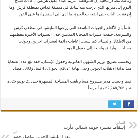
وقالت مصادر محلية إن المواطنة “مريم عبده مقبل هريش”، عادت صباح
اليوم إلى منزلها الذي نزحت منه سابقا في منطقة قداش بمنطقة كرش، وما
إن فتحت الباب حتى انفجرت العبوة، ما أدى الى استشهادها على الفور.
علماً بأن الألغام والعبوات الناسفة التي زرعتها المليشيا في منطقي كرش
والشريجة، خلفت عشرات الضحايا المدنيين خلال السنوات الأخيرة معظمهم
من الأطفال والنساء، كما سببت إعاقات دائمة لعشرات آخرين، وحولت
مساحات وأراض واسعة إلى حقول للموت.
وبحسب تصريح لوزير الشؤون القانونية وحقوق الإنسان، فقد بلغ عدد الضحايا
منذ بداية الانقلاب الحوثي وحتى نهاية 2024م، نحو 4501 قتيل و5083 مصابا. ..
فيما وحسب مدير مشروع مسام بلغت المساحة المطهرة حتى 21 يونيو 2025
نحو 67,748,706 متراً مربعاً
السابق
إسقاط مسيرة حوثية شمالي مأرب
التالي
تعز | مليشيا الحوثي تواصل حصد