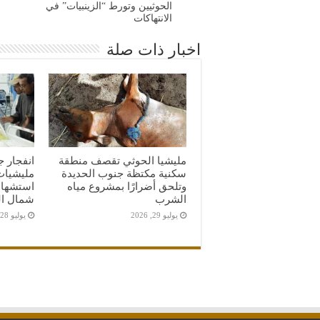
الحوثيين وتورط “الزينبيات” في
الانتهاكات
اخبار ذات صلة
مليشيا الحوثي تقصف منطقة
انفجار 
سكنية مكتظة جنوب الحديدة
مليشيات
وتلحق أضرارًا بمشروع مياه
استشهاد
الشرب
شمال ال
يوليو 29, 2026
يوليو 28, 2026