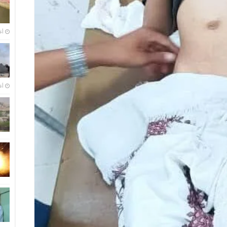
أغس
أغس