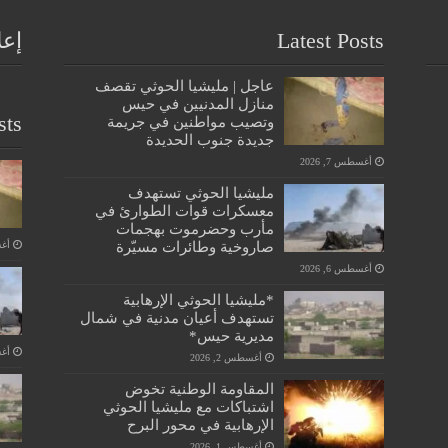
Latest Posts
إعل
عاجل | مليشيا الحوثي تقصف
منازل المدنيين في حيس
sts
وتصيب مواطنين في جريمة
جديدة جنوب الحديدة
أغسطس 7, 2026
مليشيا الحوثي تستهدف
معسكرات قوات الطوارئ في
مأرب وحضرموت بهجمات
صاروخية وطائرات مسيّرة
أغسط
أغسطس 6, 2026
*مليشيا الحوثي الإرهابية
تستهدف أعيان مدنية في شمال
مديرية حيس*
أغسط
أغسطس 2, 2026
المقاومة الوطنية تخوض
اشتباكات مع مليشيا الحوثي
الإرهابية في محور البرح
أغسطس 1, 2026