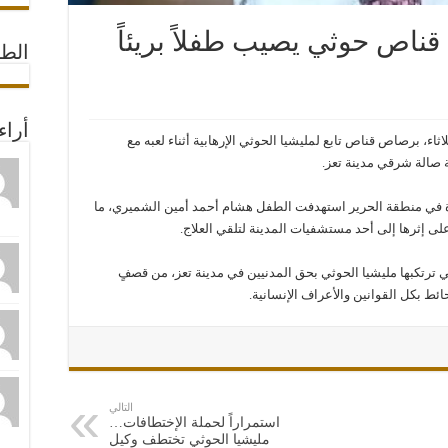
قناص حوثي يصيب طفلاً بريئاً
الط
أراء
ء، برصاص قناص تابع لمليشيا الحوثي الإرهابية أثناء لعبه مع
صالة شرقي مدينة تعز.
ة في منطقة الحرير استهدفت الطفل هشام أحمد أمين الشميري، ما
ى إثرها إلى أحد مستشفيات المدينة لتلقي العلاج.
تي ترتكبها مليشيا الحوثي بحق المدنيين في مدينة تعز، من قصفٍ
ئط بكل القوانين والأعراف الإنسانية.
التالي
استمراراً لحملة الإختطافات…
مليشيا الحوثي تختطف وكيل