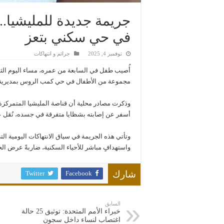
جريمة جديدة للمليشيا.. 
في حي سكني بتعز
نوفمبر 4, 2025
جرائم و انتهاكات
أُصيب طفل في السابعة من عمره، مساء اليوم الثلاثا
مجموعة من الأطفال في حي كمب الروس بمديرية 
وذكرت مصادر محلية أن قناصة المليشيا المتمركز
أسفر عن إصابته بشظايا متفرقة في جسده، نُقل عل
وتأتي هذه الجريمة في سياق الانتهاكات اليومية ال
واستهدافٍ مباشر للأحياء السكنية، ضاربةً عرض الحا
Twitter
Facebook
شارك
السابق
خبراء الأمم المتحدة: توثيق 25 حالة
اغتصاب لنساء داخل سجون