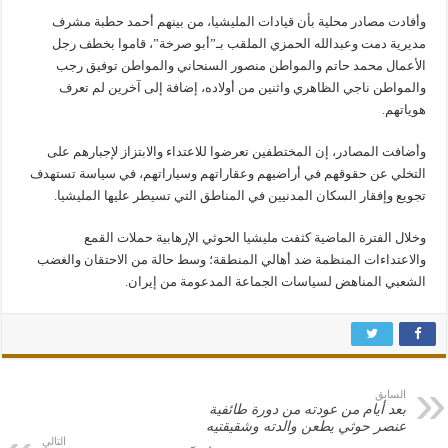
وأفادت مصادر محلية بأن قيادات المليشيا، من بينهم أحمد حطبة مشرف
مديرية دمت وعبدالله الحمزي الملقب بـ”أبو صرخة”، قاموا بخطف رجل
الأعمال محمد حاتم والمواطن منصور السنحاني والمواطن توفيق رجب
والمواطن ناجي الظاهري واثنين من أولاده، إضافة إلى آخرين لم تعرف
هوياتهم.
وأضافت المصادر، إن المختطفين تعرضوا للاعتداء والابتزاز لإجبارهم على
التخلي عن حقوقهم في أراضيهم وعقاراتهم وسياراتهم، في سياسة تستهدف
تجويع وإفقار السكان المدنيين في المناطق التي تسيطر عليها المليشيا.
وخلال الفترة الماضية كثفت مليشيا الحوثي الإرهابية حملات القمع
والاعتداءات المنظمة ضد أهالي المنطقة؛ وسط حالة من الاحتقان والغضب
الشعبي المناهض لسياسات الجماعة المدعومة من إيران.
السابق
بعد أيام من عودته من دورة طائفية
عنصر حوثي يطعن والدته وشقيقتيه
التالي