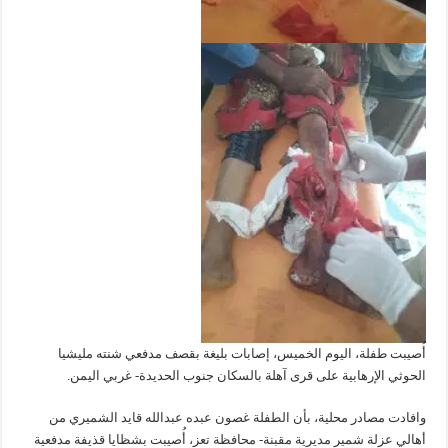
أُصيبت طفلة، اليوم الخميس، إصابات بليغة بقصف مدفعي شنته مليشيا
الحوثي الإرهابية على قرى آهلة بالسكان جنوب الحديدة- غربي اليمن.
وافادت مصادر محلية، بأن الطفلة غصون عبده عبدالله قايد الشميري من
أهالي عزلة شمير مديرية مقبنة- محافظة تعز، أُصيبت بشظايا قذيفة مدفعية