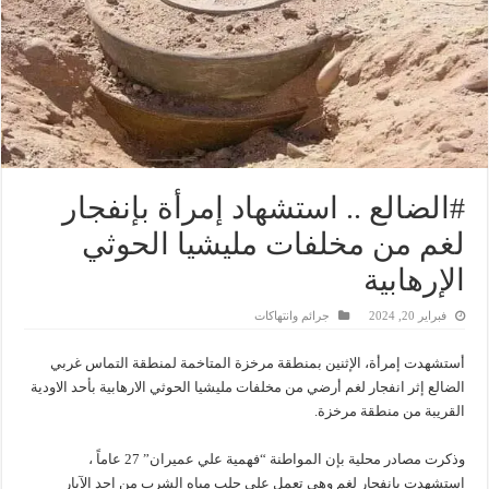
#الضالع .. استشهاد إمرأة بإنفجار
لغم من مخلفات مليشيا الحوثي
الإرهابية
فبراير 20, 2024
جرائم وانتهاكات
أستشهدت إمرأة، الإثنين بمنطقة مرخزة المتاخمة لمنطقة التماس غربي
الضالع إثر انفجار لغم أرضي من مخلفات مليشيا الحوثي الارهابية بأحد الاودية
القريبة من منطقة مرخزة.
وذكرت مصادر محلية بإن المواطنة “فهمية علي عميران” 27 عاماً ،
استشهدت بانفجار لغم وهي تعمل على جلب مياه الشرب من احد الآبار