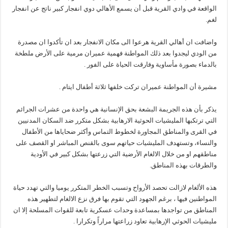
الواقعة في وادي القرية قبل أن يسمع الأهالي دوي انفجار كبير ناتج عن انفجار
لغم.
واضافت ان أهالي القرية هرعوا الى مكان الانفجار بعد ان تأكدوا ان مصدرة
من الودي ليجدوا بعد ذلك المواطنة فهمية عميران مرمية على الأرض ملطخة
بالدماء بصورة مأساوية وفارقت الحياة على الفور .
مشيرة أن المواطنة عميران تركت خلفها ثلاثة أطفال ايتام .
يذكر بأن هذه الجريمة البشعة بحق الإنسانية هي واحدة من عشرات الجرائم
التي ترتكبها المليشيات الحوثية الارهابية بشكل متكرر ضد السكان المدنيين
في القرى والمناطق المجاورة لخطوط التماس وأكثر ضحاياها من الأطفال
والنساء، وتستهدف المليشيات حياتهم سوى بالقنص المباشر او القصف على
مناطقهم او من خلال الالغام الأرضية التي زرعتها بشكل كبير في الأودية
والطرقات بهذه المناطق.
هذه الألغام لازالت تحصد الأرواح وتسبب الخطر المتكرر يوميا والتي تهدد حياة
المواطنين فيها ، برغم الجهود التي تقوم بها فرق نزع الالغام لتطهير هذه
المناطق من تواجدها بمساعدة وحدات عسكرية تابعة للقوات المسلحة إلا ان
مليشيات الحوثي الإرهابية تعاود زراعتها مراراً وتكرارا .