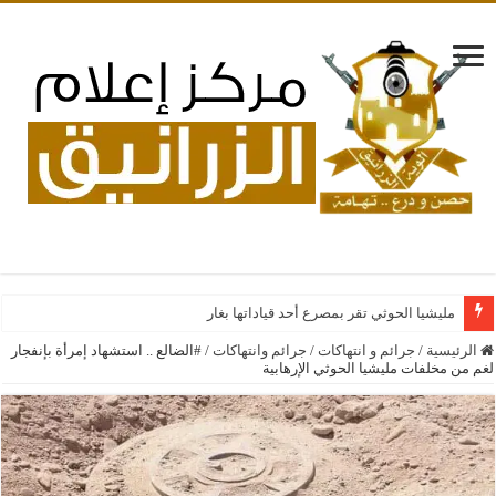
مليشيا الحوثي تقر بمصرع أحد قياداتها بغارات جوية سعودية ع
الرئيسية
/
جرائم و انتهاكات
/
جرائم وانتهاكات
/
#الضالع .. استشهاد إمرأة بإنفجار
لغم من مخلفات مليشيا الحوثي الإرهابية