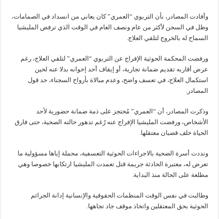
وأفادت المصادر، بأن التربوي “العمري” كان يعاني من انسداد في الصمامات،
وظل في السجن لأكثر من عام ونصف العام في الوقت الذي ترفض المليشيا
السماح له بالخروج لتلقي العلاج.
ورفضت المحكمة الحوثية الإفراج عن التربوي “العمري” لتلقي العلاج، رغم
عرض أقاربه تقديم ضمانة تجارية، أو إيقاف أحد إخوانه بدلا عنه لحين
استكمال العلاج، في تعسف واضح، وعدم مبالاة بأرواح السجناء، حد قول
المصادر.
وذكرت المصادر، أن “العمري” مُحتجز على ذمة ضمانة حضورية لأحد
الأشخاص، ورفضت المليشيا الإفراج عنه رُغم تدهور حالته الصحية، حتى فارق
الحياة خلف قضبان معتقلها.
ونددت أسرة الضحية بالاجراءات الحوثية التعسفية، محملة إياها مسؤولية ما
تعرض له، معتبرة الحادثة جريمة قتل تعمدت المليشيا ارتكابها خصوصا وهي
مطلعة على الحالة منذ البداية.
وطالبت في نفس الوقت المنظمات الحقوقية والإنسانية إدانة الجرائم
الحوثية بحق المعتقلين واتخاذ موقف جاد تجاهها.