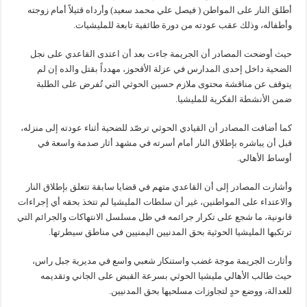
أطلق النار على المواطن ( فيصل علي محمد سعيد) وأرداه قتيلاً أمام زوجته
وأطفاله، وذلك عقب عودته من دورة طائفية تابعة للمليشيات.
حيث أوضحت المصادر أن الجريمة جاءت بعد أن اعتدى القاعدي على نجل
الضحية داخل إحدى المدارس في عزلة الأقحوز، مهدداً بقتل والده إن لم
يتوقف عن مناقشة محتوى ملازم حسين الحوثي التي تُفرض على الطلبة
ضمن الأنشطة الفكرية للمليشيا.
كما أضافت المصادر أن القيادي الحوثي ترصّد للضحية أثناء عودته إلى منزله،
قبل أن يباشره بإطلاق النار أمام أسرته في مشهد أثار صدمة واسعة في
أوساط الأهالي.
وأشارت المصادر إلى أن القاعدي متهم في قضايا سابقة تتعلق بإطلاق النار
والاعتداء على المواطنين، غير أن سلطات المليشيا لم تتخذ بحقه أي إجراءات
قانونية، ما شجع على تكرار جرائمه في ظل مسلسل الانتهاكات والجرائم التي
ترتكبها المليشيا الحوثية بحق المدنيين اليمنيين في مناطق سيطرتها.
وأثارت الجريمة موجة غضب واستنكار شعبي واسع في مديرية جبل راس،
حيث طالب الأهالي مليشيا الحوثي بسرعة القبض على الجاني وتقديمه
للعدالة، ووضع حدٍ لتجاوزات مسلحيها بحق المدنيين.