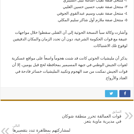
٢- منتحل صفة نقيب أسامة نبيل الشيبري
٣- منتحل صفة نقيب حسين حسين العليي
٤- منتحل صفة نقيب وسيم عبدالقوي الجوفي
٥- منتحل صفة ملازم أول شاكر سليم المكلي.
وأشارت وكالة سبأ النسخة الحوثية إلى أن القتلى سقطوا خلال مواجهات
عنيفة مع قوات الحكومة الشرعية، دون أن تحدد الزمان والمكان الدقيقين
لوقوع تلك الاشتباكات.
يذكر أن مليشيات الحوثي كانت قد شنت هجوماً واسعاً على مواقع عسكرية
لقوات الجيش الوطني في جبهة المسيمير بمحافظة لحج قبل يومين، إلا أن
قوات الجيش تمكنت من صد الهجوم وتكبيد المليشيات خسائر فادحة في
العتاد والأرواح.
السابق
قوات العمالقة تحرر منطقة شوكان
في مديرية ماوية بتعز.
التالي
لمشاركتهم بمظاهرة تندد بتقصيرها