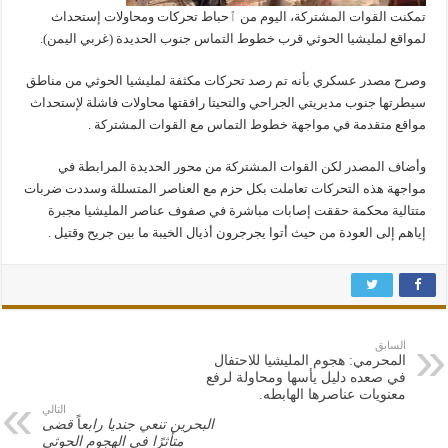
تمكنت القوات المشتركة، اليوم من ٱحباط تحركات ومحاولات إستحداث
لمواقع لمليشيا الحوثي قرب خطوط التماس جنوب الحديدة (غربي اليمن).
وصرح مصدر عسكري بأنه تم رصد تحركات مكثفة لمليشيا الحوثي من مناطق
سيطرتها جنوب مديريتي الجراحي والتحيتا رافقتها محاولات فاشلة لإستحداث
مواقع متقدمة في مواجهة خطوط التماس مع القوات المشتركة .
وأضاف المصدر لكن القوات المشتركة من محور الحديدة المرابطة في
مواجهة هذه التحركات تعاملت بكل حزم مع العناصر المتسللة وسددت ضربات
متتالية محكمة حققت إصابات مباشرة في صفوف عناصر المليشيا مجبرة
إياهم إلى العودة من حيث أتوا يجرجرون أذيال الخيبة ما بين جريح وقتيل .
السابق
المحرمي: هجوم المليشيا للاحتفال
في صعده دليل يأسها ومحاولة لرفع
معنويات عناصرها الهابطه.
التالي
البحرين تنعي جنديا رابع
اً
قضى
متأثرًا في الهجوم الحوثي