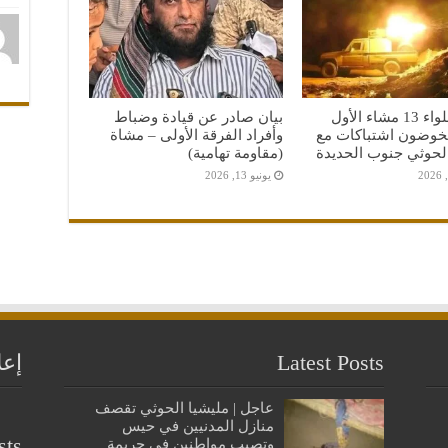
أبطال اللواء 13 مشاء الأول
بيان صادر عن قيادة وضباط
يخوضون اشتباكات مع
وأفراد الفرقة الأولى – مشاة
الحوثي جنوب الحديدة
(مقاومة تهامية)
يونيو 13, 2026
Latest Posts
إعل
عاجل | مليشيا الحوثي تقصف
منازل المدنيين في حيس
sts
وتصيب مواطنين في جريمة