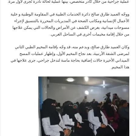
عملية جراحية من خلال كادر متخصص، بينها عملية لحالة نادرة تُجرى لأول مرة.
ووجّه العميد طارق صالح دائرة الخدمات الطبية في المقاومة الوطنية و خلية
الأعمال الإنسانية ومكاتب الصحة في المديريات المحررة بالتنسيق لإجراء
مسوحات ميدانية، بغرض الكشف عن الأمراض والحالات التي يمكن علاجها
من خلال إقامة مخيمات أخرى في الساحل الغربي.
وكان العميد طارق صالح، وبدعم منه، قد وجّه بإقامة المخيم الطبي الثاني
لمرضى الشفة الأرنبية، بعد نجاح المخيم الأول، وإظهار عمليات المسح
الميداني الأخيرة حالات إضافية بحاجة ماسة لتدخل جراحي، جرى علاجها في
هذا المخيم.