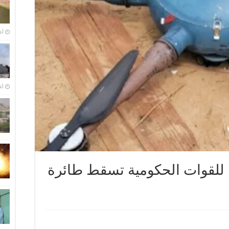
أغس
أغس
ة للقوات الحكومية تسقط طائرة