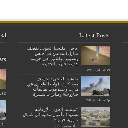
Latest Posts
إعل
عاجل | مليشيا الحوثي تقصف
منازل المدنيين في حيس
sts
وتصيب مواطنين في جريمة
جديدة جنوب الحديدة
أغسطس 7, 2026
مليشيا الحوثي تستهدف
معسكرات قوات الطوارئ في
مأرب وحضرموت بهجمات
صاروخية وطائرات مسيّرة
أغسط
أغسطس 6, 2026
*مليشيا الحوثي الإرهابية
تستهدف أعيان مدنية في شمال
مديرية حيس*
أغسط
أغسطس 2, 2026