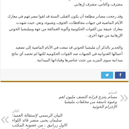
مشرف، والثاني، مشرف إرهابي.
وقد رجحت مصادر مطلعة أن يكون القتلى الستة قد لقوا مصرعهم في معارك
الأيام الماضية في جبهات محافظات، الجوف، وشبوة، وتعز، حيث شهدت
معارك عنيفة بين القوات الحكومية وألوية العمالقة من جهة وميليشيا الحوثي
الإرهابية من جهة أخرى .
والجدير بالذكر أن مليشيا الحوثي قد سعت في الأيام الماضية إلى تصعيد
أعمالها العدوانية في الجبهات ضد القوات الحكومية لكنها لم تحصد أي نتائج
ميدانية سوى المزيد من جثث عناصرها وقياداتها الميدانية .
السابق
مسام ينتزع قرابة النصف مليون لغم
وعبوة ناسفة من مخلفات مليشيا
الإجرام الحوثية
التالي
البيان الرسمي لإستقالة العميد/
سليمان يحيى منصر قائد اللواء
الاول زرانيق ، من عضوية المكتب