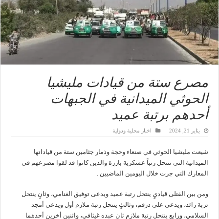
مصرع ستة من قيادات مليشيا
الحوثي الميدانية في الجبهات
أحدهم برتبة عميد
يناير 21, 2024
اخبار محلية ودولية
شيعت مليشيا الحوثي في صنعاء وحجة وذمار جثامين ستة من قياداتها
الميدانية التي تنتحل رتباً عسكرية بارزة والذين كانوا قد لقوا مصرعهم في
المعارك التي جرت خلال اليومين الماضيين .
ومن بين القتلى قياديٍ ينتحل رتبة عميد ويدعى توفيق الغنامي، وثانٍ ينتحل
تربة رائد، ويدعى علي درقم، وثالثٍ ينتحل رتبة ملازم أول ويدعى أمجد
السلامي، ورابعٍ ينتحل رتبة ملازم ثانٍ عبده غيثافي، واثنين أخرين أحدهما