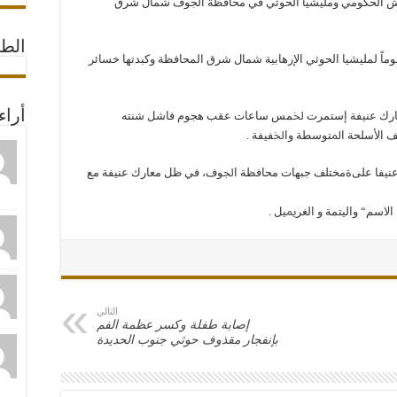
جيش الحكومي ومليشيا الحوثي في محافظة الجوف شمال شرق
الط
 لمليشيا الحوثي الإرهابية شمال شرق المحافظة وكبدتها خسائر
أراء
 ﻣﻌﺎﺭﻙ ﻋﻨﻴﻔﺔ إﺳﺘﻤﺮﺕ ﳋﻤﺲ ﺳﺎﻋﺎﺕ ﻋﻘﺐ ﻫﺠﻮﻡ ﻓﺎﺷﻞ ﺷﻨﺘﻪ
ﺘﻠﻒ ﺍﻷﺳﻠﺤﺔ ﺍﳌﺘﻮﺳﻄﺔ ﻭﺍﳋﻔﻴﻔﺔ .
 ﻋﻨﻴﻔﺎ ﻋﻠﻰةﻣﺨﺘﻠﻒ ﺟﺒﻬﺎﺕ ﻣﺤﺎﻓﻈﺔ ﺍﳉﻮﻑ، ﻓﻲ ﻇﻞ ﻣﻌﺎﺭﻙ ﻋﻨﻴﻔﺔ ﻣﻊ
ﺳﻢ“ ﻭﺍﻟﻴﺘﻤﺔ ﻭ ﺍﻟﻐﺮﳝﻴﻞ .
التالي
إصابة طفلة وكسر عظمة الفم
بإنفجار مقذوف حوثي جنوب الحديدة