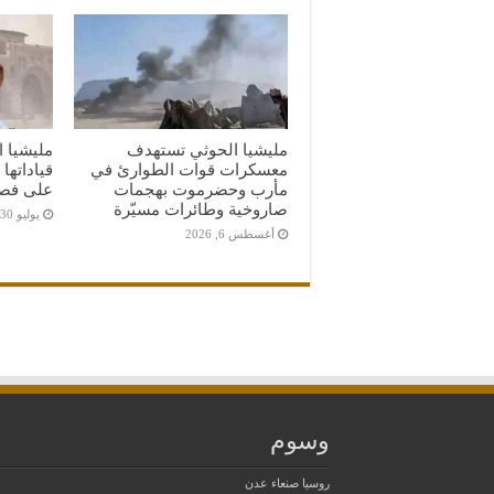
مليشيا الحوثي تستهدف
مليشيا ا
معسكرات قوات الطوارئ في
قياداتها
مأرب وحضرموت بهجمات
على فصائ
صاروخية وطائرات مسيّرة
يوليو 30, 2026
أغسطس 6, 2026
وسوم
روسيا
صنعاء
عدن