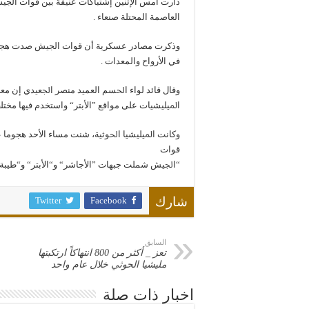
دارت أمس الإثنين إشتباكات عنيفة بين قوات ال
العاصمة المحتلة صنعاء .
وذكرت مصادر عسكرية أن قوات الجيش صدت هجوماً
في الأرواح والمعدات .
ﻭﻗﺎﻝ ﻗﺎﺋﺪ ﻟﻮﺍﺀ ﺍﳊﺴﻢ ﺍﻟﻌﻤﻴﺪ ﻣﻨﺼﺮ ﺍﳉﻌﻴﺪﻱ ﺇﻥ
ﺍﳌﻴﻠﻴﺸﻴﺎﺕ ﻋﻠﻰ ﻣﻮﺍﻗﻊ ”ﺍﻷﺑﺘﺮ“ ﻭﺍﺳﺘﺨﺪﻡ ﻓﻴﻬﺎ ﻣﺨ
ﻭﻛﺎﻧﺖ ﺍﳌﻴﻠﻴﺸﻴﺎ ﺍﳊﻮﺛﻴﺔ، ﺷﻨﺖ ﻣﺴﺎﺀ ﺍﻷﺣﺪ ﻫﺠﻮﻣﺎ
ﻗﻮﺍﺕ
“ﺍﳉﻴﺶ ﺷﻤﻠﺖ ﺟﺒﻬﺎﺕ ”ﺍﻷﺟﺎﺷﺮ“ ﻭ“ﺍﻷﺑﺘﺮ“ ﻭ“ﻃﻴﺒﺔ ﺍﻻ
Twitter
Facebook
شارك
السابق
تعز _ أكثر من 800 انتهاكاً ارتكبتها
مليشيا الحوثي خلال عام واحد
اخبار ذات صلة