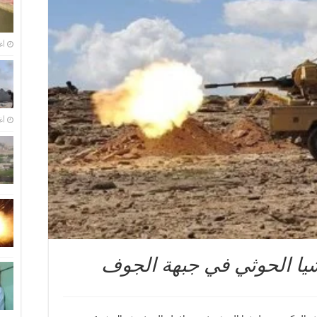
أغس
أغس
شيا الحوثي في جبهة الجوف