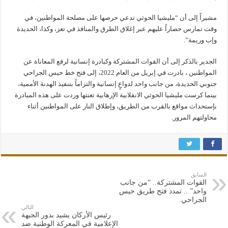
مشيراً إلى أن “مليشيا الحوثي تدعي حرصها على مصلحة المواطنين، في
وقت تمارس حصاراً عليهم عبر إغلاق الطرق والمنافذ في تعز، وكذا، الحديدة
وإب وريمة”.
الجدير بالذكر إلى أن القوات المشتركة وكبادرة إنسانية لرفع المعاناة عن
المواطنين ، بادرت في إبريل من العام 2022، إلى فتح خط حيس الجراحي
جنوبي الحديدة، من جانب واحد لدواعٍ إنسانية والتزاماً بتنفيذ الهدنة الأممية،
بينما كرست مليشيا الحوثي الانقلابية الإرهابية تعنتها وردت على هذه المبادرة
بإستحداث مواقع بالقرب من الطريق، وإطلاق النار على المواطنين أثناء
محاولتهم المرور.
السابق
القوات المشتركة.. “من جانب
واحد” .. تمدد فتح طريق حيس
الجراحي.
التالي
رئيس الأركان يشيد بدور الجبهة
الإعلامية في المعركة الوطنية ضد