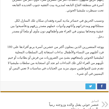
أسرة في منطقة الجاح التابعه لمديرية بيت الفقيه جنوب الحديده القابعه
تحت سيطرت مليشيا الحوثي .
وتسبب الحريق في خسائر ماديه كبيره وفقدان سكان تلك المنازل لكل
ممتلكاتهم ومدخراتهم وأثاثهم وأدوات عملهم مصدر رزقهم ودفأصبحوا بين
عشية وضحاها يبيتون في العراء هم وأطفالهم دون مأوى أو ملجأ أو مصدر
دخل .
ووجه المتضررين الذين يمثلون أكثر من عشرين أسرة يربو أفرادها على 180
فرد أغلبهم من النساء والأطفال نداءات استغاثة إلى السلطات المحلية
لمليشيا الحوثي بإسعافهم بشئ من الضروريات من فرش أو بطانيات أو خيم
تأويهم من العراء لكن تلك النداءات لم تجد أي استجابة من سلطات مليشيا لا
تقدم شئ للمواطنين سوى مزيد من الجبايات في مناسبات لا تعني اليمن أو
اليمنيين في أي شيء .
السابق
عنصر حوثي يقتل والده وزوجته رمياّ
بالرصاص في صنعاء