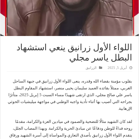
اللواء الأول زرانيق ينعي استشهاد
البطل ياسر مجلي
أبريل 5, 2025
الزرانيق
بقلوب مؤمنة بقضاء الله وقدره، ينعى اللواء الأول زرانيق في جبهة الساحل
الغربي، ممثلاً بقائده العميد سليمان يحيى منصر، استشهاد المقاوم البطل
ياسر علي صالح مجلي، الذي ارتقى شهيدًا مساء السبت 5 إبريل 2025، متأثرًا
بجراحه التي أصيب بها أثناء تأدية واجبه الوطني في مواجهة ميليشيات الحوثي
الإرهابية.
لقد كان الشهيد مثالًا للتضحية والصمود في ميادين العزة والكرامة، مقدمًا
روحه فداءً للوطن ودفاعًا عن مبادئ الحرية والكرامة. وبهذا المصاب الجلل،
يتقدم اللواء الأول زرانيق بأصدق التعازي والمواساة إلى أسرة الشهيد ورفاق