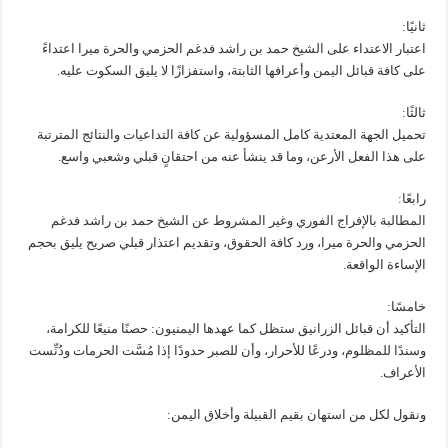
ثانيًا:
اعتبار الاعتداء على الشيخ حمد بن راشد فدغم الحزمي والحرة ميرا اعتداءً
على كافة قبائل اليمن وأعرافها الثابتة، واستفزازًا لا يليق السكوت عليه.
ثالثًا:
تحميل الجهة المعتدية كامل المسؤولية عن كافة التداعيات والنتائج المترتبة
على هذا الفعل الأرعن، وما قد ينشأ عنه من احتقانٍ قبلي وشعبي واسع.
رابعًا:
المطالبة بالإفراج الفوري وغير المشروط عن الشيخ حمد بن راشد فدغم
الحزمي والحرة ميرا، ورد كافة الحقوق، وتقديم اعتذار قبلي صريح يليق بحجم
الإساءة الواقعة.
خامسًا:
التأكيد أن قبائل الزرانيق ستظل كما عهدها اليمنيون: حصنًا منيعًا للكرامة،
وسندًا للمظلوم، ودرعًا للأحرار، وأن للصبر حدودًا إذا مُسَّت الحرمات ودُنِّست
الأعراف.
ونقول لكل من استهان بقيم القبيلة وأخلاق اليمن: