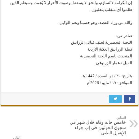
إن الكرامة لا تُساوَم، والحق لا يسقط، وصوت الأحرار لا يُخمد، وسيعلم الذين
ظلموا أي منقلب ينقلبون.
والله من وراء القصد، وهو حسبنا ونعم الوكيل.
صادر عن:
اللجنة التحضيرية لحلف قبائل الزرانيق
قبيلة الزرانيق العكية الأزدية
المتحدث باسم اللجنة التحضيرية
القيل / عمار الزرنوفي
بتاريخ: ٣٠ / ذو القعدة / 1447 هـ
الموافق: ١٧ / مايو / 2026 م
السابق
خامس حالة وفاة خلال شهر في
سجون الحوثيين في إب جراء
الإهمال الطبي
التالي