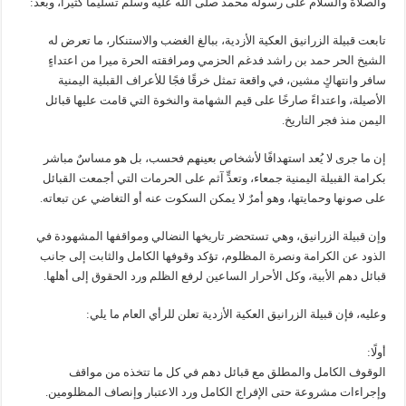
والصلاة والسلام على رسوله محمد صلى الله عليه وسلم تسليما كثيرا، وبعد:
تابعت قبيلة الزرانيق العكية الأزدية، ببالغ الغضب والاستنكار، ما تعرض له
الشيخ الحر حمد بن راشد فدغم الحزمي ومرافقته الحرة ميرا من اعتداءٍ
سافر وانتهاكٍ مشين، في واقعة تمثل خرقًا فجًا للأعراف القبلية اليمنية
الأصيلة، واعتداءً صارخًا على قيم الشهامة والنخوة التي قامت عليها قبائل
اليمن منذ فجر التاريخ.
إن ما جرى لا يُعد استهدافًا لأشخاص بعينهم فحسب، بل هو مساسٌ مباشر
بكرامة القبيلة اليمنية جمعاء، وتعدٍّ آثم على الحرمات التي أجمعت القبائل
على صونها وحمايتها، وهو أمرٌ لا يمكن السكوت عنه أو التغاضي عن تبعاته.
وإن قبيلة الزرانيق، وهي تستحضر تاريخها النضالي ومواقفها المشهودة في
الذود عن الكرامة ونصرة المظلوم، تؤكد وقوفها الكامل والثابت إلى جانب
قبائل دهم الأبية، وكل الأحرار الساعين لرفع الظلم ورد الحقوق إلى أهلها.
وعليه، فإن قبيلة الزرانيق العكية الأزدية تعلن للرأي العام ما يلي:
أولًا:
الوقوف الكامل والمطلق مع قبائل دهم في كل ما تتخذه من مواقف
وإجراءات مشروعة حتى الإفراج الكامل ورد الاعتبار وإنصاف المظلومين.