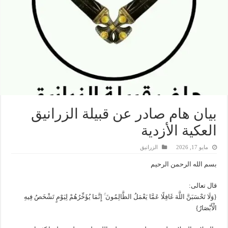
بيان هام صادر عن قبيلة الزرانيق
العكية الأزدية
مايو 17, 2026
الزرانيق
بسم الله الرحمن الرحيم
قال تعالى:
{وَلَا تَحْسَبَنَّ اللَّهَ غَافِلًا عَمَّا يَعْمَلُ الظَّالِمُونَ ۚ إِنَّمَا يُؤَخِّرُهُمْ لِيَوْمٍ تَشْخَصُ فِيهِ
الْأَبْصَارُ}